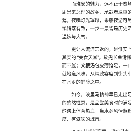
而淮安的魅力，远不止于赛
周恩来总理的故乡，承载着厚重
潺，夜晚灯光璀璨，乘船夜游可尽
镇错落有致，一步一景皆是历史
温婉与大气。
更让人流连忘返的，是淮安 
其实的 “美食天堂”。软兜长鱼
而不腻；
文楼汤包
皮薄馅足，一
就地道风味，从精致宴席到街头
在水乡的鲜醇之中。
如今，浪里马精神早已走出
的悠然惬意，是品尝美食时的满
韵遇上体育热血，当水乡风情邂
度、有滋味的城市。