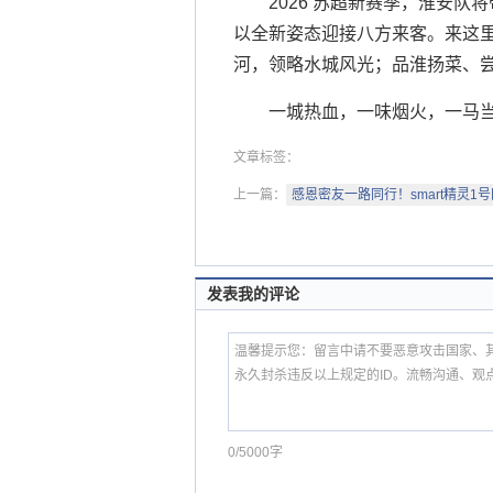
2026 苏超新赛季，淮安队
以全新姿态迎接八方来客。来这
河，领略水城风光；品淮扬菜、
一城热血，一味烟火，一马
文章标签：
上一篇：
感恩密友一路同行！smart精灵1
发表我的评论
0/5000字