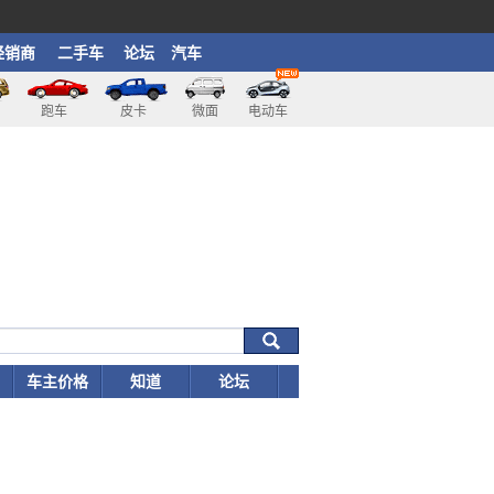
经销商
二手车
论坛
汽车
跑车
皮卡
微面
电动车
车主价格
知道
论坛