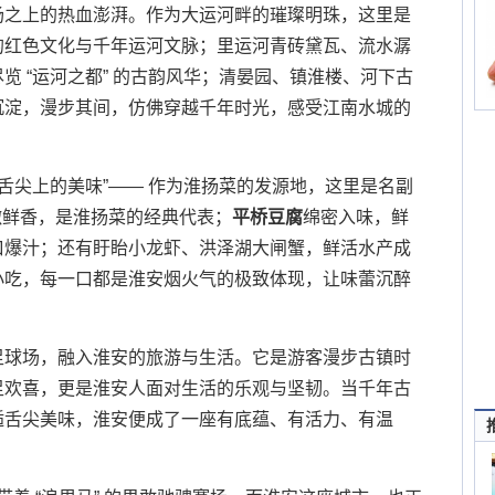
场之上的热血澎湃。作为大运河畔的璀璨明珠，这里是
的红色文化与千年运河文脉；里运河青砖黛瓦、流水潺
览 “运河之都” 的古韵风华；清晏园、镇淮楼、河下古
沉淀，漫步其间，仿佛穿越千年时光，感受江南水城的
“舌尖上的美味”—— 作为淮扬菜的发源地，这里是名副
滑嫩鲜香，是淮扬菜的经典代表；
平桥豆腐
绵密入味，鲜
口爆汁；还有盱眙小龙虾、洪泽湖大闸蟹，鲜活水产成
小吃，每一口都是淮安烟火气的极致体现，让味蕾沉醉
足球场，融入淮安的旅游与生活。它是游客漫步古镇时
足欢喜，更是淮安人面对生活的乐观与坚韧。当千年古
逅舌尖美味，淮安便成了一座有底蕴、有活力、有温