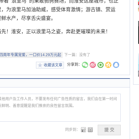
将带着 “浪里马” 的果敢驰骋赛场，而淮安这座城市，也正
里，为浪里马加油助威，感受体育激情；游古镇、赏运
尝鲜水产，尽享舌尖盛宴。
当先！淮安，正以浪里马之姿，奔赴更璀璨的未来！
号四周年专属宠爱，一口价14.29万元起
下一篇：没有了
分享到：
收藏该文章
同步到：
提 交