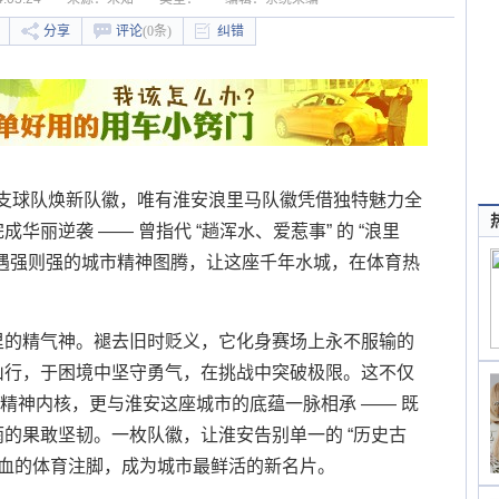
分享
评论
(0条)
纠错
，6 支球队焕新队徽，唯有淮安浪里马队徽凭借独特魅力全
丽逆袭 —— 曾指代 “趟浑水、爱惹事” 的 “浪里
遇强则强的城市精神图腾，让这座千年水城，在体育热
里的精气神。褪去旧时贬义，它化身赛场上永不服输的
山行，于困境中坚守勇气，在挑战中突破极限。这不仅
季的精神内核，更与淮安这座城市的底蕴一脉相承 —— 既
的果敢坚韧。一枚队徽，让淮安告别单一的 “历史古
热血的体育注脚，成为城市最鲜活的新名片。