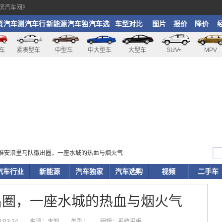
滨汽车网》
资
汽车测
汽车行
新能源
汽车独
汽车选
车型对比
图片
报价
降价
评
业
家
购
车
紧凑型车
中型车
中大型车
大型车
SUV
MPV
 淮安浪里马队徽出圈，一座水城的热血与烟火气
汽车行业
新能源
汽车独家
汽车选购
视频
二手车
出圈，一座水城的热血与烟火气
:03:24
来源：未知
类型：
编辑：系统采编