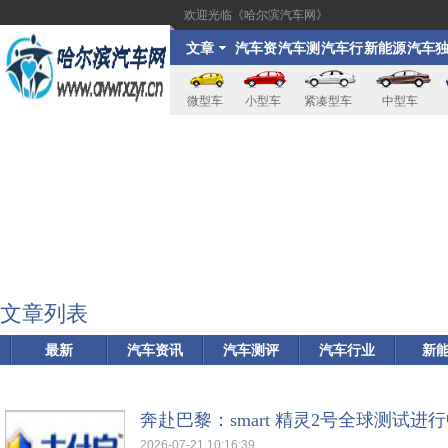
欢迎光临《哈尔滨汽车网》
文章
汽车资
汽车测
汽车行
新能源
汽车
讯
评
业
家
微型车
小型车
紧凑型车
中型车
文章列表
最新
汽车资讯
汽车测评
汽车行业
新
奔赴巴黎：smart 精灵2号全球测试
2026-07-21 10:16:39