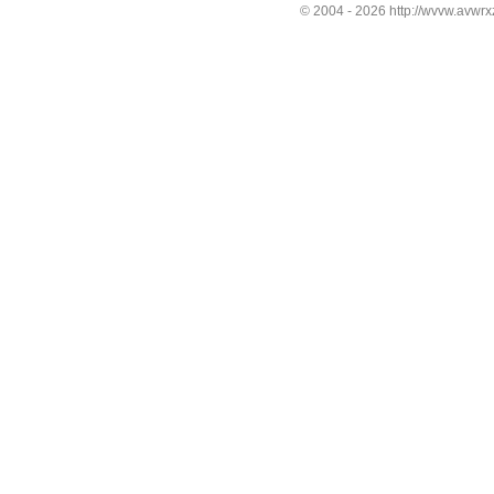
© 2004 -
2026 http://wvvw.avwrxz