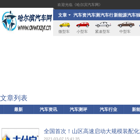
欢迎光临《哈尔滨汽车网》
文章
汽车资
汽车测
汽车行
新能源
汽车
讯
评
业
家
微型车
小型车
紧凑型车
中型车
文章列表
最新
汽车资讯
汽车测评
汽车行业
新
全国首次！山区高速启动大规模装配化
2021-03-07 15:41:35